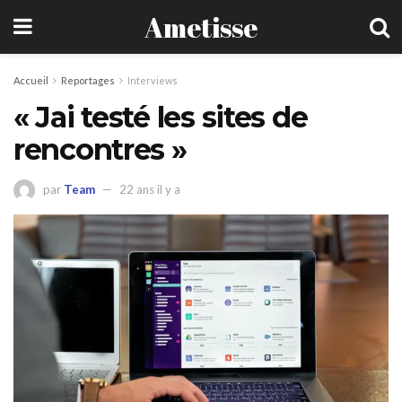
Ametisse
Accueil
Reportages
Interviews
« Jai testé les sites de
rencontres »
par
Team
22 ans il y a