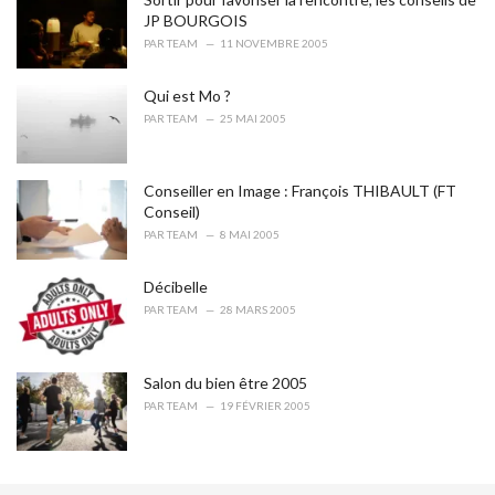
JP BOURGOIS
PAR
TEAM
11 NOVEMBRE 2005
Qui est Mo ?
PAR
TEAM
25 MAI 2005
Conseiller en Image : François THIBAULT (FT
Conseil)
PAR
TEAM
8 MAI 2005
Décibelle
PAR
TEAM
28 MARS 2005
Salon du bien être 2005
PAR
TEAM
19 FÉVRIER 2005