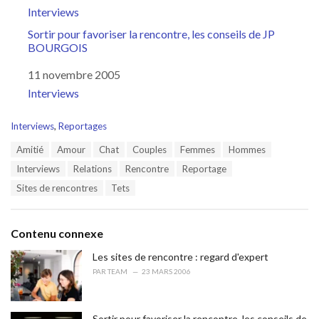
Par rapport à
Interviews
Sortir pour favoriser la rencontre, les conseils de JP
BOURGOIS
Date
11 novembre 2005
Par rapport à
Interviews
C
Interviews
,
Reportages
a
T
Amitié
Amour
Chat
Couples
Femmes
Hommes
t
a
e
Interviews
Relations
Rencontre
Reportage
g
g
s
Sites de rencontres
Tets
o
:
r
i
e
Contenu connexe
s
:
Les sites de rencontre : regard d'expert
PAR
TEAM
23 MARS 2006
Sortir pour favoriser la rencontre, les conseils de