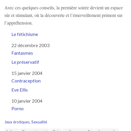
Avec ces quelques conseils, la première soirée devient un espace
sûr et stimulant, où la découverte et l’émerveillement priment sur
l’appréhension.
Le fétichisme
Date
22 décembre 2003
Par rapport à
Fantasmes
Le préservatif
Date
15 janvier 2004
Par rapport à
Contraception
Eve Ellis
Date
10 janvier 2004
Par rapport à
Porno
C
Jeux érotiques
,
Sexualité
a
T