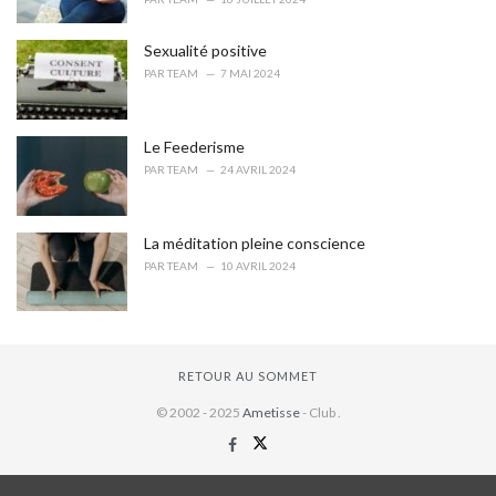
Sexualité positive
PAR
TEAM
7 MAI 2024
Le Feederisme
PAR
TEAM
24 AVRIL 2024
La méditation pleine conscience
PAR
TEAM
10 AVRIL 2024
RETOUR AU SOMMET
© 2002 - 2025
Ametisse
- Club .