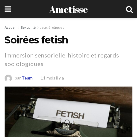
Ametisse
Accueil
Sexualité
Jeux érotiques
Soirées fetish
Immersion sensorielle, histoire et regards
sociologiques
par
Team
11 mois il y a