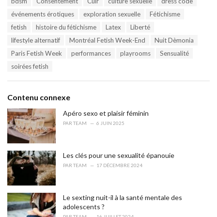
bdsm
Consentement
Cuir
culture sexuelle
dress code
t
a
e
événements érotiques
exploration sexuelle
Fétichisme
g
g
s
fetish
histoire du fétichisme
Latex
Liberté
o
:
r
lifestyle alternatif
Montréal Fetish Week-End
Nuit Dèmonia
i
Paris Fetish Week
performances
playrooms
Sensualité
e
s
soirées fetish
:
Contenu connexe
Apéro sexo et plaisir féminin
PAR
TEAM
6 JUIN 2025
Les clés pour une sexualité épanouie
PAR
TEAM
17 DÉCEMBRE 2024
Le sexting nuit-il à la santé mentale des
adolescents ?
PAR
TEAM
16 JUILLET 2024