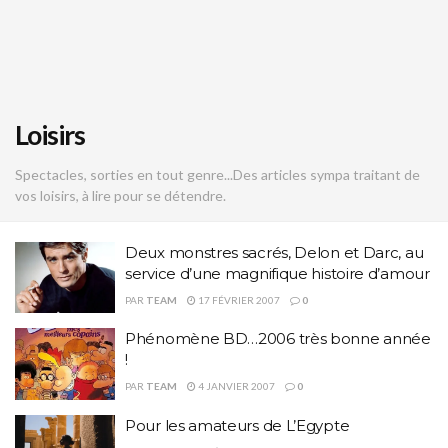
Loisirs
Spectacles, sorties en tout genre...Des articles sympa traitant de
vos loisirs, à lire pour se détendre.
Deux monstres sacrés, Delon et Darc, au
service d’une magnifique histoire d’amour
PAR
TEAM
17 FÉVRIER 2007
0
Phénomène BD…2006 très bonne année
!
PAR
TEAM
4 JANVIER 2007
0
Pour les amateurs de L’Egypte