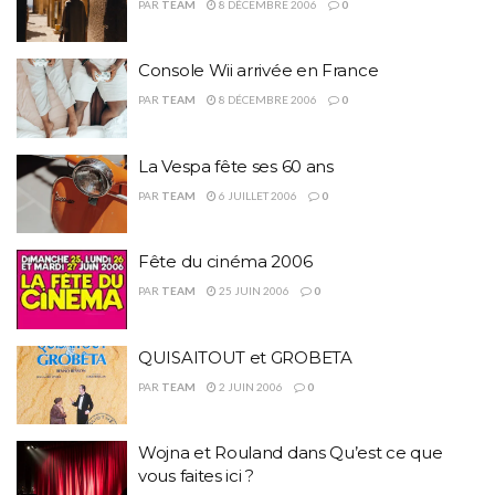
PAR
TEAM
8 DÉCEMBRE 2006
0
Console Wii arrivée en France
PAR
TEAM
8 DÉCEMBRE 2006
0
La Vespa fête ses 60 ans
PAR
TEAM
6 JUILLET 2006
0
Fête du cinéma 2006
PAR
TEAM
25 JUIN 2006
0
QUISAITOUT et GROBETA
PAR
TEAM
2 JUIN 2006
0
Wojna et Rouland dans Qu’est ce que
vous faites ici ?