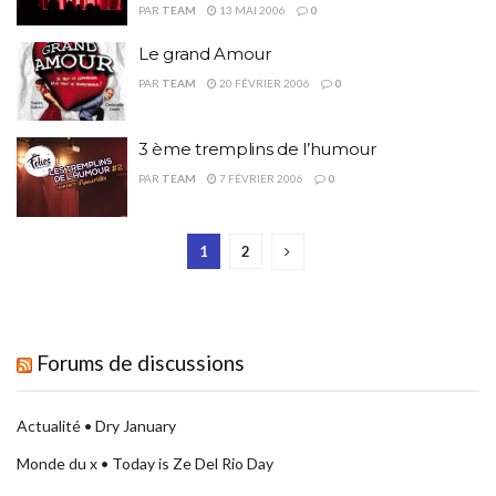
PAR
TEAM
13 MAI 2006
0
Le grand Amour
PAR
TEAM
20 FÉVRIER 2006
0
3 ème tremplins de l’humour
PAR
TEAM
7 FÉVRIER 2006
0
1
2
Forums de discussions
Actualité • Dry January
Monde du x • Today is Ze Del Rio Day