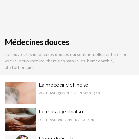
Médecines douces
Découvrez les médecines douces qui sont actuellement très en
vogue. Acupuncture, thérapies manuelles, homéopathie,
phytothérapie.
La médecine chinoise
PAR
TEAM
22 DÉCEMBRE 2010
0
Le massage shiatsu
PAR
TEAM
8 JANVIER 2006
0
Fleurs de Bach