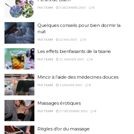
PAR
TEAM
5 DÉCEMBRE 2005
0
Quelques conseils pour bien dormir la
nuit
PAR
TEAM
22 MAI 2005
0
Les effets bienfaisants de la tisane
PAR
TEAM
11 JANVIER 2005
0
Mincir à l’aide des médecines douces
PAR
TEAM
4 JANVIER 2005
0
Massages érotiques
PAR
TEAM
27 DÉCEMBRE 2003
0
Règles d’or du massage