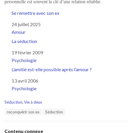
personnelle est souvent la clé d’une relation rétablie.
Se remettre avec son ex
Date
24 juillet 2025
Par rapport à
Amour
La séduction
Date
19 février 2009
Par rapport à
Psychologie
L’amitié est-elle possible après l’amour ?
Date
13 avril 2006
Par rapport à
Psychologie
C
Séduction
,
Vie à deux
a
T
reconquérir son ex
Séduction
t
a
e
g
g
s
o
Contenu connexe
: