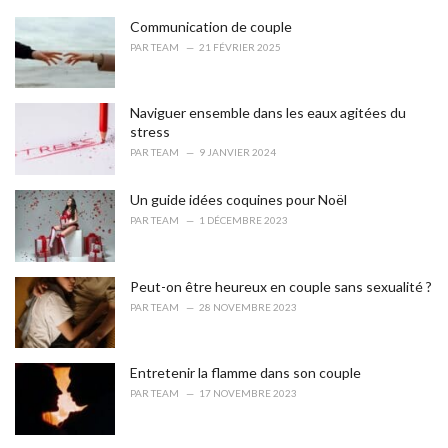
r
i
Communication de couple
e
PAR
TEAM
21 FÉVRIER 2025
s
:
Naviguer ensemble dans les eaux agitées du
stress
PAR
TEAM
9 JANVIER 2024
Un guide idées coquines pour Noël
PAR
TEAM
1 DÉCEMBRE 2023
Peut-on être heureux en couple sans sexualité ?
PAR
TEAM
28 NOVEMBRE 2023
Entretenir la flamme dans son couple
PAR
TEAM
17 NOVEMBRE 2023