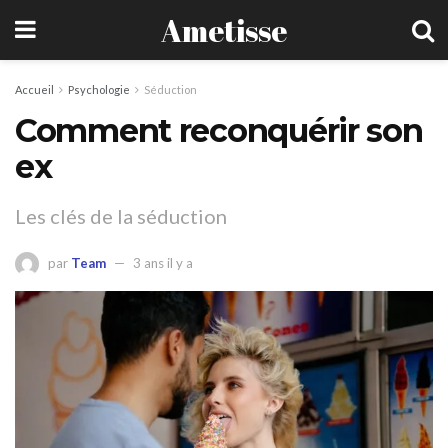
Ametisse
Accueil
Psychologie
Séduction
Comment reconquérir son
ex
Les clés de la séduction
par
Team
3 ans il y a