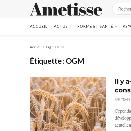
Ametisse
ACCUEIL
ACTUS
FORME ET SANTÉ
PSY
Accueil
Tag
OGM
Étiquette :
OGM
Il y 
con
PAR
TEAM
Cependan
développ
actuellem