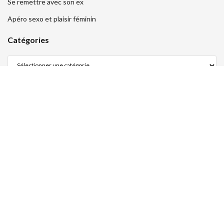
Se remettre avec son ex
Apéro sexo et plaisir féminin
Catégories
Légal
Mentions légales
Politique de confidentialité
Politique de cookies (UE)
© 2002 - 2025
Ametisse
- Club .