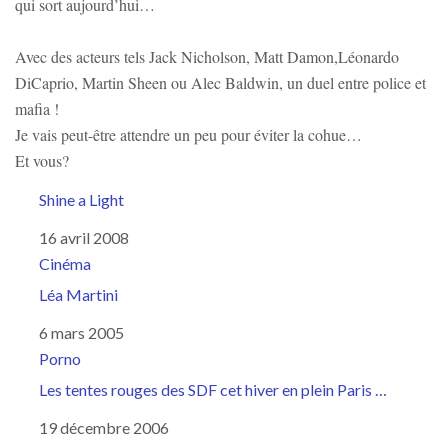
qui sort aujourd’hui…
Avec des acteurs tels Jack Nicholson, Matt Damon,Léonardo
DiCaprio, Martin Sheen ou Alec Baldwin, un duel entre police et
mafia !
Je vais peut-être attendre un peu pour éviter la cohue…
Et vous?
Shine a Light
Date
16 avril 2008
Par rapport à
Cinéma
Léa Martini
Date
6 mars 2005
Par rapport à
Porno
Les tentes rouges des SDF cet hiver en plein Paris …
Date
19 décembre 2006