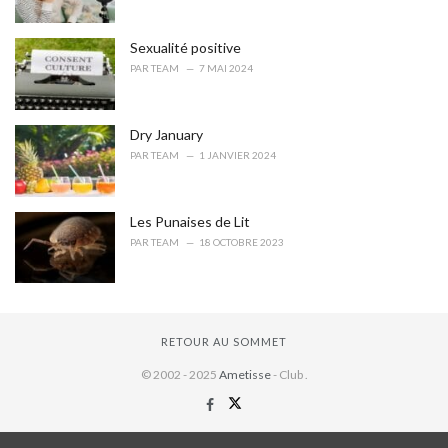
Sexualité positive
PAR
TEAM
7 MAI 2024
Dry January
PAR
TEAM
1 JANVIER 2024
Les Punaises de Lit
PAR
TEAM
18 OCTOBRE 2023
RETOUR AU SOMMET
© 2002 - 2025
Ametisse
- Club .