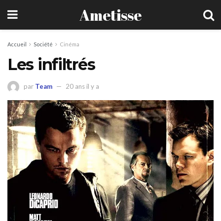
Ametisse
Accueil
Société
Cinéma
Les infiltrés
par
Team
20 ans il y a