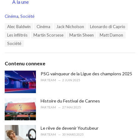
Par rapport à
A la une
C
Cinéma
,
Société
a
T
Alec Baldwin
Cinéma
Jack Nicholson
Léonardo di Caprio
t
a
e
Les infiltrés
Martin Scorsese
Martin Sheen
Matt Damon
g
g
s
Société
o
:
r
i
e
Contenu connexe
s
:
PSG vainqueur de la Ligue des champions 2025
PAR
TEAM
2 JUIN 2025
Histoire du Festival de Cannes
PAR
TEAM
27 MAI 2025
Le rêve de devenir Youtubeur
PAR
TEAM
30 MARS 2025