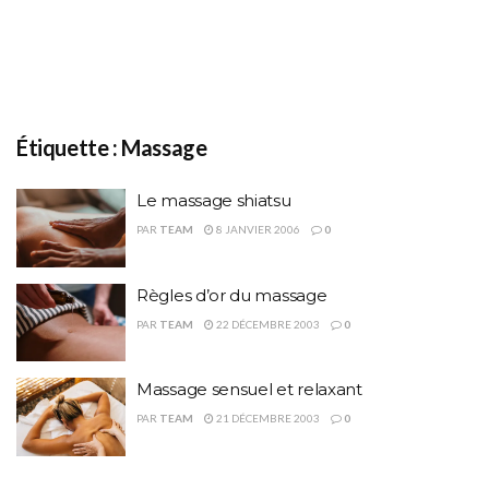
Étiquette :
Massage
Le massage shiatsu
PAR
TEAM
8 JANVIER 2006
0
Règles d’or du massage
PAR
TEAM
22 DÉCEMBRE 2003
0
Massage sensuel et relaxant
PAR
TEAM
21 DÉCEMBRE 2003
0