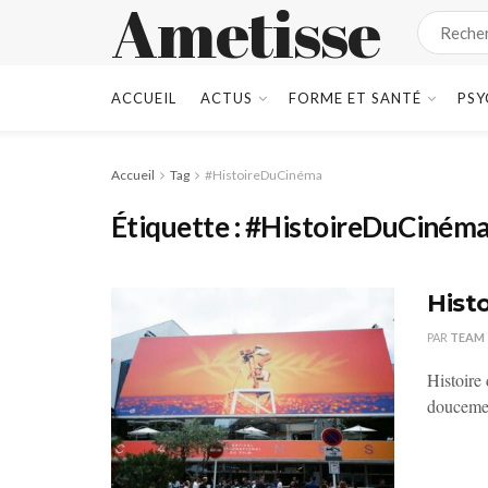
Ametisse
ACCUEIL
ACTUS
FORME ET SANTÉ
PSY
Accueil
Tag
#HistoireDuCinéma
Étiquette :
#HistoireDuCiném
Hist
PAR
TEAM
Histoire 
doucement