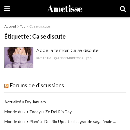
Ametisse
Accueil
Tag
Ca se discute
Étiquette :
Ca se discute
Appel à témoin Ca se discute
PAR
TEAM
4 DÉCEMBRE 2004
0
Forums de discussions
Actualité • Dry January
Monde du x • Today is Ze Del Rio Day
Monde du x • Planète Del Rio Update : La grande saga finale ...